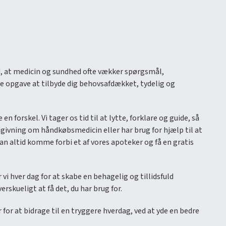
ed, at medicin og sundhed ofte vækker spørgsmål,
te opgave at tilbyde dig behovsafdækket, tydelig og
orskel. Vi tager os tid til at lytte, forklare og guide, så
ådgivning om håndkøbsmedicin eller har brug for hjælp til at
n altid komme forbi et af vores apoteker og få en gratis
vi hver dag for at skabe en behagelig og tillidsfuld
skueligt at få det, du har brug for.
 for at bidrage til en tryggere hverdag, ved at yde en bedre