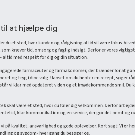
til at hjælpe dig
r du et sted, hvor kunden og rådgivning altid vil være fokus. Vi v
som kræver tid, omsorg og faglig indsigt. Derfor er vores vigtigs
altid med respekt for dig og din situation.
gagerede farmaceuter og farmakonomer, der brænder for at gøre en f
rmeret og tryg i dine valg. Uanset om du henter en recept, søger r
 står vi klar med opdateret viden og et imødekommende smil. Du ka
tek skal være et sted, hvor du føler dig velkommen. Derfor arbejder 
tetid, klar kommunikation og en service, der gør det nemt og over
i på kvalitet, ansvarlighed og gode oplevelser. Kort sagt: Vi er her
andling og sygdom- hver gang du besøger os.