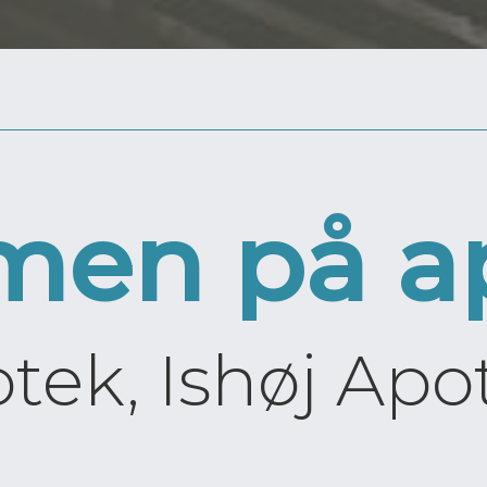
en på a
ek, Ishøj Apo